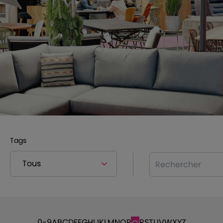
Tags
Rechercher
0-9
A
B
C
D
E
F
G
H
I
J
K
L
M
N
O
P
R
S
T
U
V
W
X
Y
Z