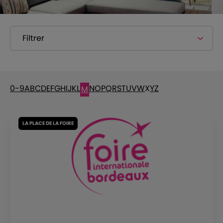
Filtrer
0-9
A
B
C
D
E
F
G
H
I
J
K
L
N
O
P
Q
R
S
T
U
V
W
X
Y
Z
M
LA PLACE DE LA FOIRE