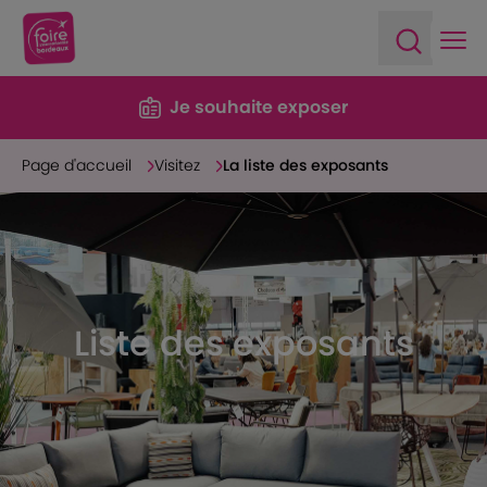
Ope
Open sea
Je souhaite exposer
Page d'accueil
Visitez
La liste des exposants
Liste des exposants