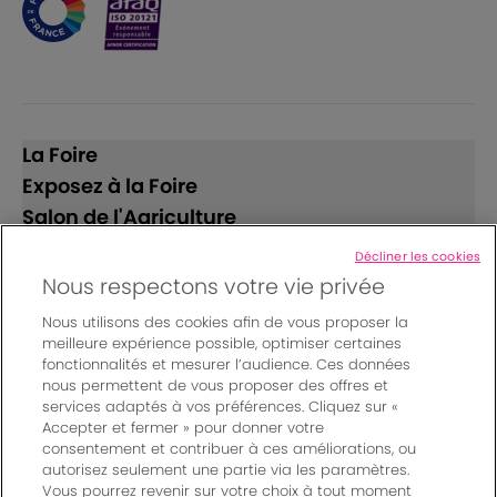
La Foire
Exposez à la Foire
Salon de l'Agriculture
Décliner les cookies
Suivez-nous
Nous respectons votre vie privée
Nous utilisons des cookies afin de vous proposer la
meilleure expérience possible, optimiser certaines
fonctionnalités et mesurer l’audience. Ces données
nous permettent de vous proposer des offres et
services adaptés à vos préférences. Cliquez sur «
Accepter et fermer » pour donner votre
© Bordeaux Events And More | Rue Jean Samazeuilh - CS
consentement et contribuer à ces améliorations, ou
autorisez seulement une partie via les paramètres.
20088 - 33070 Bordeaux cedex - France
Vous pourrez revenir sur votre choix à tout moment
Mentions légales
|