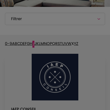
Filtrer
0-9
A
B
C
D
E
F
G
H
J
K
L
M
N
O
P
Q
R
S
T
U
V
W
X
Y
Z
I
IAEP CONSEIL