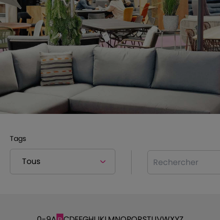
Tags
Rechercher
0-9
A
C
D
E
F
G
H
I
J
K
L
M
N
O
P
Q
R
S
T
U
V
W
X
Y
Z