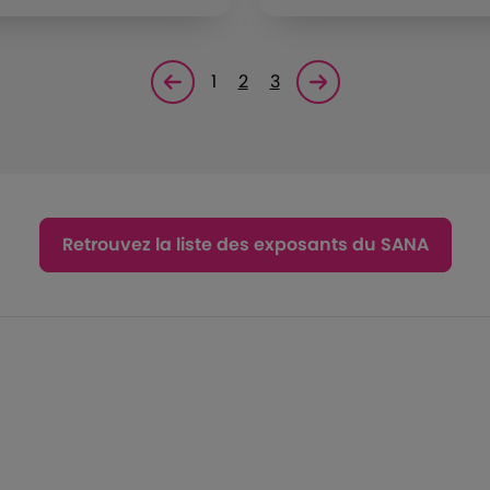
1
2
3
Page précédente
Page suivante<
Retrouvez la liste des exposants du SANA