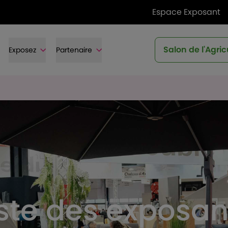
Espace Exposant
Salon de l'Agric
Exposez
Partenaire
iste des exposan