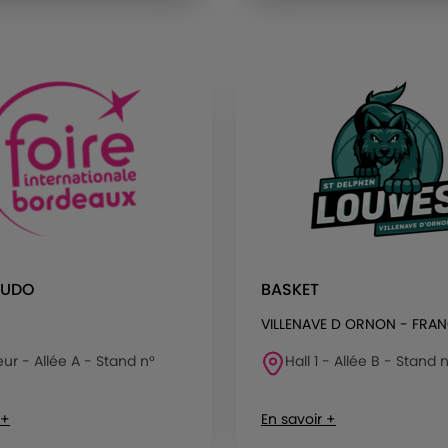
LUDO
BASKET
VILLENAVE D ORNON - FRA
eur - Allée A - Stand n°
Hall 1 - Allée B - Stand
 +
En savoir +