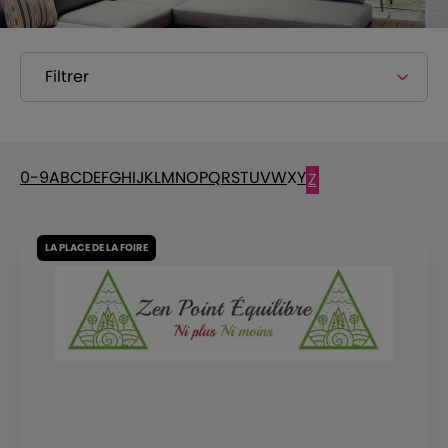
Filtrer
0-9
A
B
C
D
E
F
G
H
I
J
K
L
M
N
O
P
Q
R
S
T
U
V
W
X
Y
Z
LA PLACE DE LA FOIRE