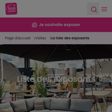
Ope
Open sea
Je souhaite exposer
Page d'accueil
Visitez
La liste des exposants
Liste des exposants