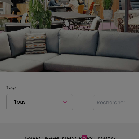
Tags
Rechercher
0-9
A
B
C
D
E
F
G
H
I
J
K
L
M
N
O
P
R
S
T
U
V
W
X
Y
Z