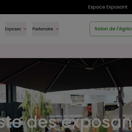
Espace Exposant
Salon de l'Agric
Exposez
Partenaire
iste des exposan