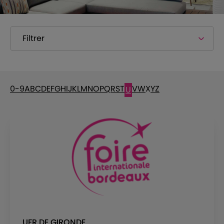
Filtrer
0-9
A
B
C
D
E
F
G
H
I
J
K
L
M
N
O
P
Q
R
S
T
V
W
X
Y
Z
U
UFR DE GIRONDE