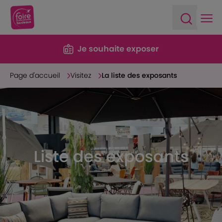
Ope
Open sea
Je souhaite exposer
Page d'accueil
Visitez
La liste des exposants
Liste des exposants