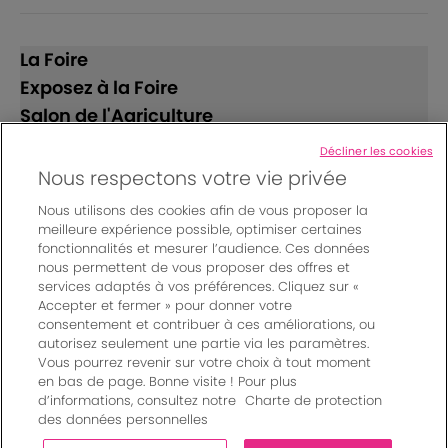
La Foire
Exposez à la Foire
Salon de l'Agriculture
Décliner les cookies
Suivez-nous
Nous respectons votre vie privée
Nous utilisons des cookies afin de vous proposer la
meilleure expérience possible, optimiser certaines
fonctionnalités et mesurer l’audience. Ces données
nous permettent de vous proposer des offres et
services adaptés à vos préférences. Cliquez sur «
Accepter et fermer » pour donner votre
© Bordeaux Events And More | Rue Jean Samazeuilh - CS
consentement et contribuer à ces améliorations, ou
autorisez seulement une partie via les paramètres.
20088 - 33070 Bordeaux cedex - France
Vous pourrez revenir sur votre choix à tout moment
Mentions légales
|
en bas de page. Bonne visite ! Pour plus
Règlement général des manifestations
|
d’informations, consultez notre
Charte de protection
Un événement organisé par Bordeaux Events And More
|
des données personnelles
Charte de protection des données personnelles
|
Paramètres des cookies