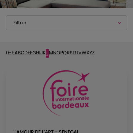
Filtrer
0-9
A
B
C
D
E
F
G
H
I
J
K
M
N
O
P
Q
R
S
T
U
V
W
X
Y
Z
L
L'AMOUR DE L'ART - SENEGAL