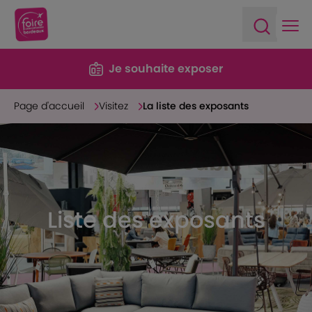
Ope
Open sea
Je souhaite exposer
Page d'accueil
Visitez
La liste des exposants
Liste des exposants