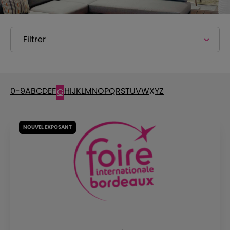
Filtrer
0-9
A
B
C
D
E
F
H
I
J
K
L
M
N
O
P
Q
R
S
T
U
V
W
X
Y
Z
G
NOUVEL EXPOSANT