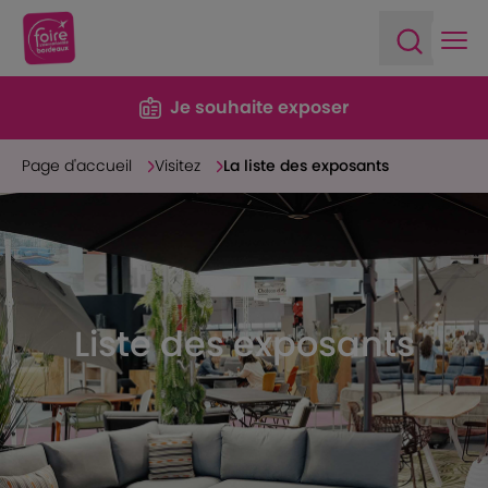
Ope
Open sea
Je souhaite exposer
Page d'accueil
Visitez
La liste des exposants
Liste des exposants