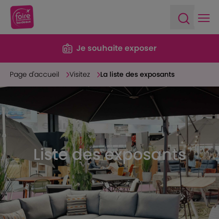
Ope
Open sea
Je souhaite exposer
Page d'accueil
Visitez
La liste des exposants
Liste des exposants