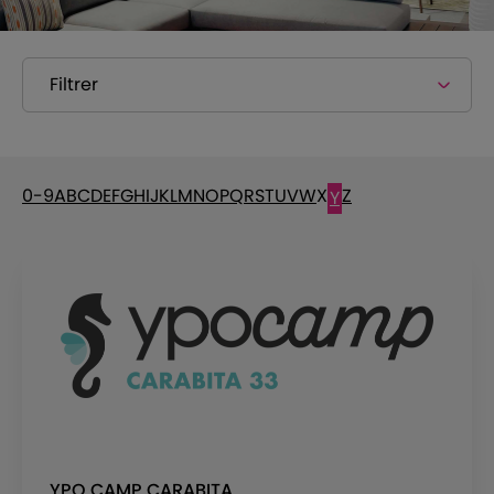
Filtrer
0-9
A
B
C
D
E
F
G
H
I
J
K
L
M
N
O
P
Q
R
S
T
U
V
W
X
Z
Y
YPO CAMP CARABITA