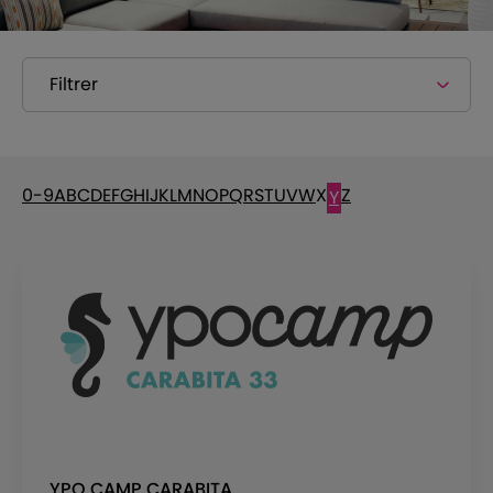
Filtrer
0-9
A
B
C
D
E
F
G
H
I
J
K
L
M
N
O
P
Q
R
S
T
U
V
W
X
Z
Y
YPO CAMP CARABITA