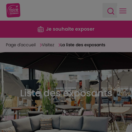
Ope
Open sea
Je souhaite exposer
Page d'accueil
Visitez
La liste des exposants
Liste des exposants