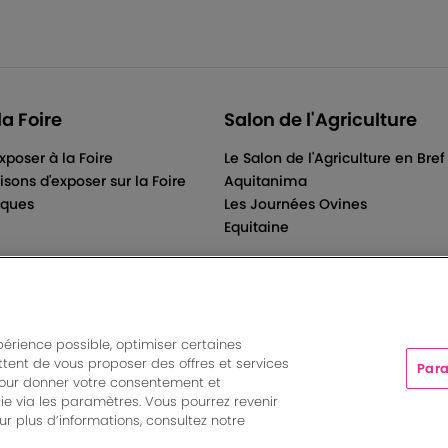
la Foire
Salon de l'Agriculture
xposer à la Foire
Le Salon de l'Agriculture en Bref
isons d'exposer sur la Foire
Aquitanima
iques
Les Journées Ovines
Equitaine
périence possible, optimiser certaines
tent de vous proposer des offres et services
Para
ts And More | Rue Jean Samazeuilh - CS 20088 - 33070 Bordeau
pour donner votre consentement et
tations
|
Un événement organisé par Bordeaux Events And More
ie via les paramètres. Vous pourrez revenir
Paramètres des cookies
r plus d’informations, consultez notre