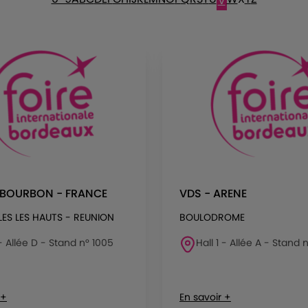
V
 BOURBON - FRANCE
VDS - ARENE
LES LES HAUTS - REUNION
BOULODROME
 - Allée D - Stand n° 1005
Hall 1 - Allée A - Stand
 +
En savoir +