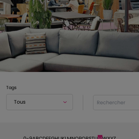
Tags
Rechercher
0-9
A
B
C
D
E
F
G
H
I
J
K
L
M
N
O
P
Q
R
S
T
U
W
X
Y
Z