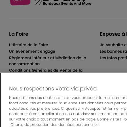
La Foire
Exposez à 
L'Histoire de la Foire
Je souhaite e
Un événement engagé
Les bonnes ra
Règlement intérieur et Médiation de la
Les Infos prat
consommation
Conditions Générales de Vente de la
Billetterie Électronique
Nous respectons votre vie privée
Nous utilisons des cookies afin de vous proposer la meilleure ex
fonctionnalités et mesurer l’audience. Ces données nous permet
© Bordeaux Even
adaptés à vos préférences. Cliquez sur « Accepter et fermer » 
Mentions légales
|
Règlement général des manifes
contribuer à ces améliorations, ou autorisez seulement une part
sur votre choix à tout moment en bas de page. Bonne visite ! Pou
Charte de protection des données personnelles