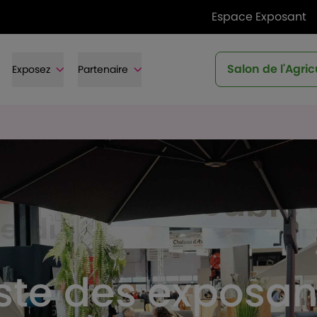
Espace Exposant
Salon de l'Agric
Exposez
Partenaire
iste des exposan