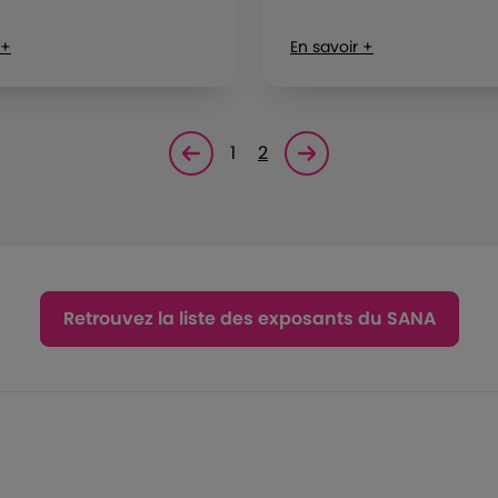
 +
En savoir +
1
2
Page précédente
Page suivante<
Retrouvez la liste des exposants du SANA