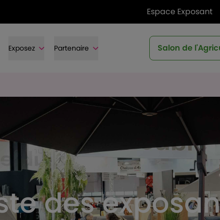
Espace Exposant
Salon de l'Agric
Exposez
Partenaire
iste des exposan