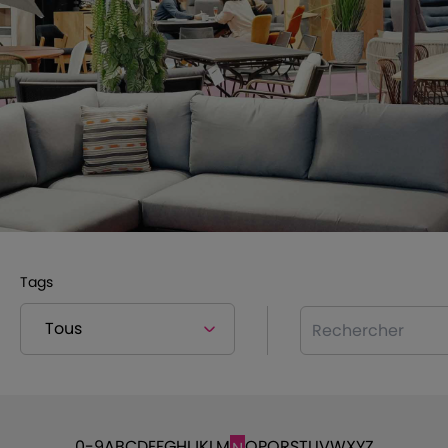
Tags
Rechercher
0-9
A
B
C
D
E
F
G
H
I
J
K
L
M
O
P
Q
R
S
T
U
V
W
X
Y
Z