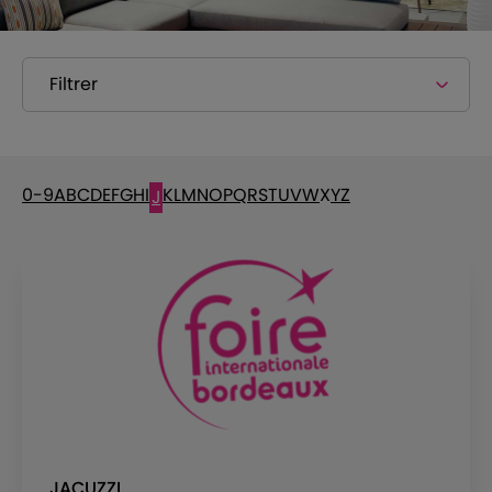
Filtrer
0-9
A
B
C
D
E
F
G
H
I
K
L
M
N
O
P
Q
R
S
T
U
V
W
X
Y
Z
J
JACUZZI