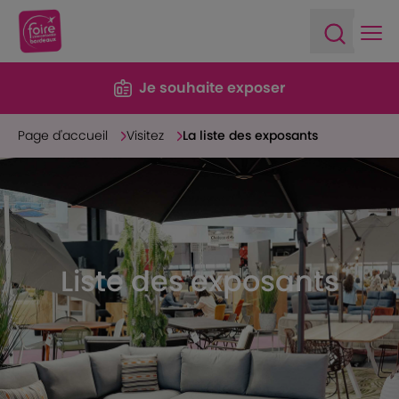
Ope
Open sea
Je souhaite exposer
Page d'accueil
Visitez
La liste des exposants
Liste des exposants