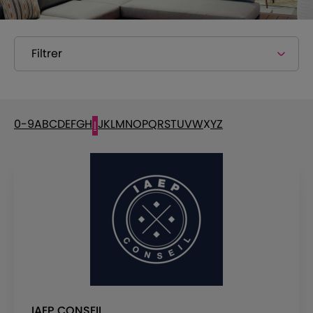
Filtrer
0-9
A
B
C
D
E
F
G
H
J
K
L
M
N
O
P
Q
R
S
T
U
V
W
X
Y
Z
I
IAEP CONSEIL