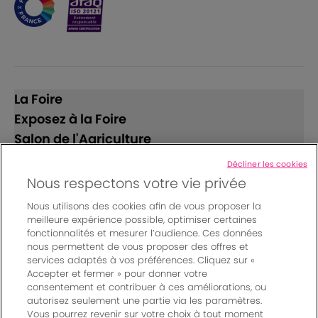
La Foire
Exposez à la Foire
Salon de l'Agriculture
Décliner les cookies
Suivez-nous
Nous respectons votre vie privée
Nous utilisons des cookies afin de vous proposer la
meilleure expérience possible, optimiser certaines
fonctionnalités et mesurer l’audience. Ces données
nous permettent de vous proposer des offres et
services adaptés à vos préférences. Cliquez sur «
Accepter et fermer » pour donner votre
© Bordeaux Events And More | Rue Jean Samazeuilh - CS
consentement et contribuer à ces améliorations, ou
autorisez seulement une partie via les paramètres.
20088 - 33070 Bordeaux cedex - France
Vous pourrez revenir sur votre choix à tout moment
Mentions légales
|