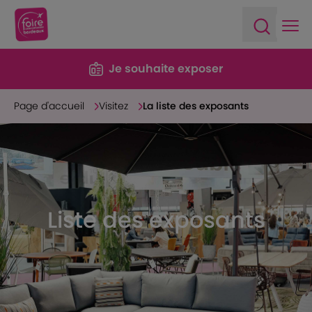
Ope
Open sea
Je souhaite exposer
Page d'accueil
Visitez
La liste des exposants
Liste des exposants