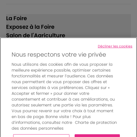
La Foire
Exposez à la Foire
Salon de l'Agriculture
Décliner les cookies
Suivez-nous
Nous respectons votre vie privée
Nous utilisons des cookies afin de vous proposer la
meilleure expérience possible, optimiser certaines
fonctionnalités et mesurer l’audience. Ces données
nous permettent de vous proposer des offres et
services adaptés à vos préférences. Cliquez sur «
Accepter et fermer » pour donner votre
© Bordeaux Events And More | Rue Jean Samazeuilh - CS
consentement et contribuer à ces améliorations, ou
autorisez seulement une partie via les paramètres.
20088 - 33070 Bordeaux cedex - France
Vous pourrez revenir sur votre choix à tout moment
Mentions légales
|
en bas de page. Bonne visite ! Pour plus
Règlement général des manifestations
|
d’informations, consultez notre
Charte de protection
Un événement organisé par Bordeaux Events And More
|
des données personnelles
Charte de protection des données personnelles
|
Paramètres des cookies