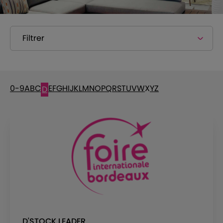
Filtrer
0-9
A
B
C
E
F
G
H
I
J
K
L
M
N
O
P
Q
R
S
T
U
V
W
X
Y
Z
D
D'STOCK LEADER