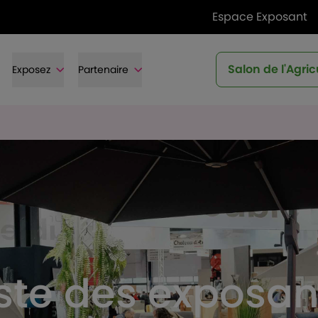
Espace Exposant
Salon de l'Agric
Exposez
Partenaire
iste des exposan