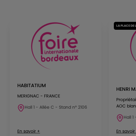
LA PLACE DE 
HABITATIUM
HENRI M
MERIGNAC - FRANCE
Propriéta
AOC blanc
Hall 1 - Allée C - Stand n° 2106
Hall 1
En savoir +
En savoir