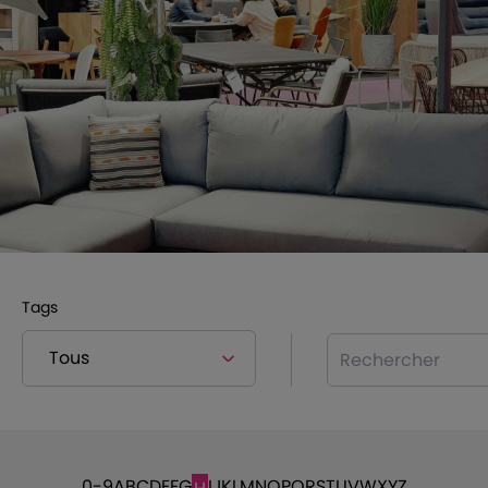
Tags
Rechercher
0-9
A
B
C
D
E
F
G
I
J
K
L
M
N
O
P
Q
R
S
T
U
V
W
X
Y
Z