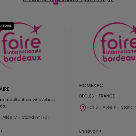
H
LA FOIRE
HOMEXPO
AIRE
BEGLES - FRANCE
ire récoltant de vins Arbois
s,...
Hall 3 - Allée K - Stand 
 - Allée C - Stand n° 1701
 +
En savoir +