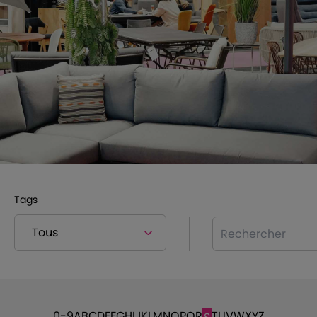
Tags
Rechercher
0-9
A
B
C
D
E
F
G
H
I
J
K
L
M
N
O
P
Q
R
T
U
V
W
X
Y
Z