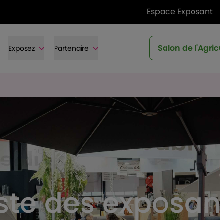
Espace Exposant
Salon de l'Agric
Exposez
Partenaire
iste des exposan