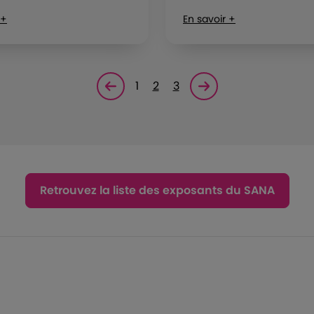
 +
En savoir +
1
2
3
Page précédente
Page suivante<
Retrouvez la liste des exposants du SANA