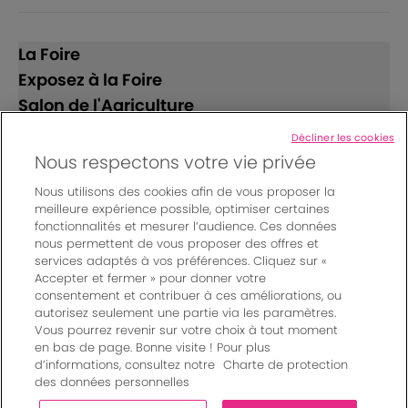
La Foire
Exposez à la Foire
Salon de l'Agriculture
Décliner les cookies
Suivez-nous
Nous respectons votre vie privée
Nous utilisons des cookies afin de vous proposer la
meilleure expérience possible, optimiser certaines
fonctionnalités et mesurer l’audience. Ces données
nous permettent de vous proposer des offres et
services adaptés à vos préférences. Cliquez sur «
Accepter et fermer » pour donner votre
© Bordeaux Events And More | Rue Jean Samazeuilh - CS
consentement et contribuer à ces améliorations, ou
autorisez seulement une partie via les paramètres.
20088 - 33070 Bordeaux cedex - France
Vous pourrez revenir sur votre choix à tout moment
Mentions légales
|
en bas de page. Bonne visite ! Pour plus
Règlement général des manifestations
|
d’informations, consultez notre
Charte de protection
Un événement organisé par Bordeaux Events And More
|
des données personnelles
Charte de protection des données personnelles
|
Paramètres des cookies