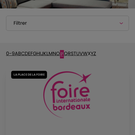
Filtrer
0-9
A
B
C
D
E
F
G
H
I
J
K
L
M
N
O
Q
R
S
T
U
V
W
X
Y
Z
P
LA PLACE DE LA FOIRE