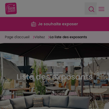
Ope
Open sea
Je souhaite exposer
Page d'accueil
Visitez
La liste des exposants
Liste des exposants