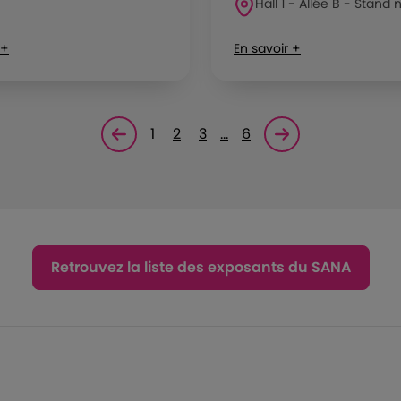
Hall 1 - Allée B - Stand n
 +
En savoir +
1
2
3
…
6
Page précédente
Page suivante<
Retrouvez la liste des exposants du SANA