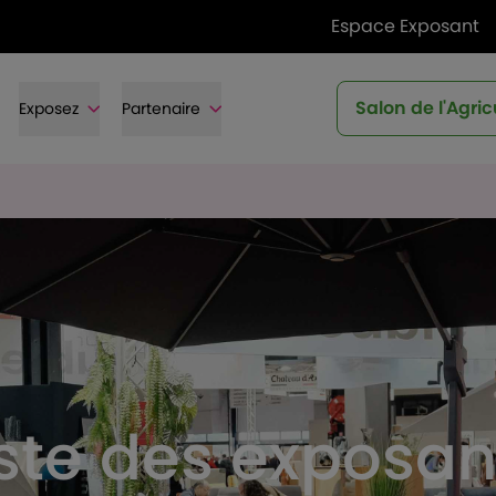
Espace Exposant
Salon de l'Agric
Exposez
Partenaire
iste des exposan