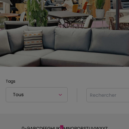
Tags
Rechercher
0-9
A
B
C
D
E
F
G
H
I
J
K
M
N
O
P
Q
R
S
T
U
V
W
X
Y
Z