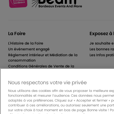
La Foire
Exposez à 
L'Histoire de la Foire
Je souhaite e
Un événement engagé
Les bonnes ra
Règlement intérieur et Médiation de la
Les Infos prat
consommation
Conditions Générales de Vente de la
Billetterie Électronique
Nous respectons votre vie privée
Nous utilisons des cookies afin de vous proposer la meilleure ex
fonctionnalités et mesurer l’audience. Ces données nous permet
© Bordeaux Even
adaptés à vos préférences. Cliquez sur « Accepter et fermer » 
Mentions légales
|
Règlement général des manifes
contribuer à ces améliorations, ou autorisez seulement une part
sur votre choix à tout moment en bas de page. Bonne visite ! Pou