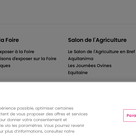
la Foire
Salon de l'Agriculture
xposer à la Foire
Le Salon de l'Agriculture en Bref
isons d'exposer sur la Foire
Aquitanima
iques
Les Journées Ovines
Equitaine
périence possible, optimiser certaines
tent de vous proposer des offres et services
Para
ts And More | Rue Jean Samazeuilh - CS 20088 - 33070 Bordeau
pour donner votre consentement et
tations
|
Un événement organisé par Bordeaux Events And More
ie via les paramètres. Vous pourrez revenir
Paramètres des cookies
r plus d’informations, consultez notre