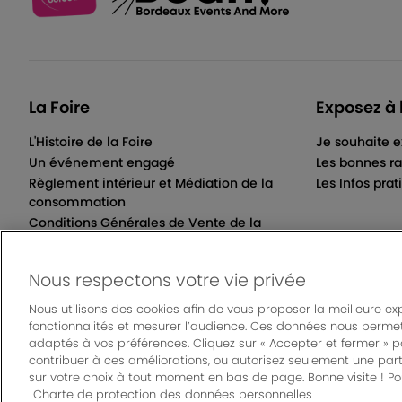
La Foire
Exposez à 
L'Histoire de la Foire
Je souhaite e
Un événement engagé
Les bonnes ra
Règlement intérieur et Médiation de la
Les Infos prat
consommation
Conditions Générales de Vente de la
Billetterie Électronique
Nous respectons votre vie privée
Nous utilisons des cookies afin de vous proposer la meilleure ex
fonctionnalités et mesurer l’audience. Ces données nous permet
© Bordeaux Even
adaptés à vos préférences. Cliquez sur « Accepter et fermer » 
Mentions légales
|
Règlement général des manifes
contribuer à ces améliorations, ou autorisez seulement une part
sur votre choix à tout moment en bas de page. Bonne visite ! Pou
Charte de protection des données personnelles