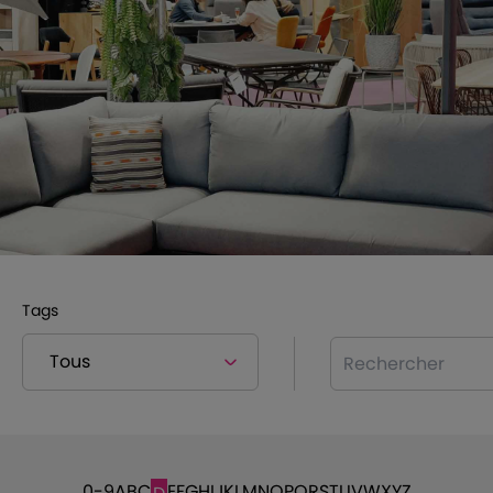
Tags
Rechercher
0-9
A
B
C
E
F
G
H
I
J
K
L
M
N
O
P
Q
R
S
T
U
V
W
X
Y
Z