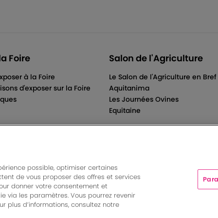
la Foire
Salon de l'Agriculture
xposer à la Foire
Le Salon de l'Agriculture en Bref
isons d'exposer sur la Foire
Aquitanima
iques
Les Journées Ovines
Equitaine
périence possible, optimiser certaines
tent de vous proposer des offres et services
Para
ts And More | Rue Jean Samazeuilh - CS 20088 - 33070 Bordeau
pour donner votre consentement et
tations
|
Un événement organisé par Bordeaux Events And More
ie via les paramètres. Vous pourrez revenir
Paramètres des cookies
r plus d’informations, consultez notre