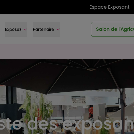
Espace Exposant
Salon de l'Agric
Exposez
Partenaire
iste des exposan