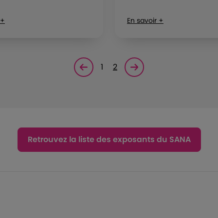
 +
En savoir +
1
2
Page précédente
Page suivante<
Retrouvez la liste des exposants du SANA