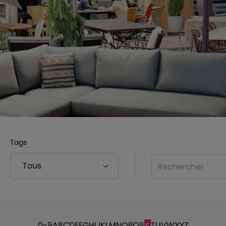
Tags
Rechercher
0-9
A
B
C
D
E
F
G
H
I
J
K
L
M
N
O
P
Q
R
T
U
V
W
X
Y
Z