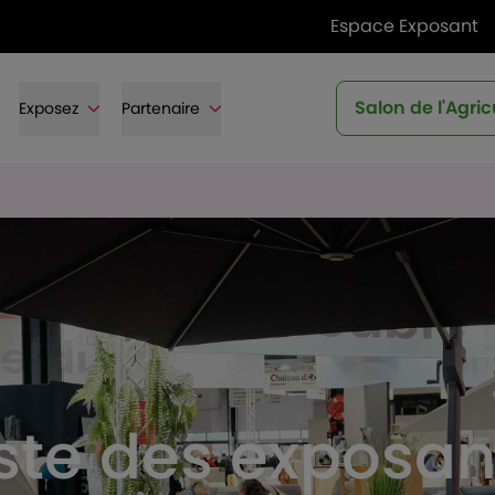
Espace Exposant
Salon de l'Agric
Exposez
Partenaire
iste des exposan