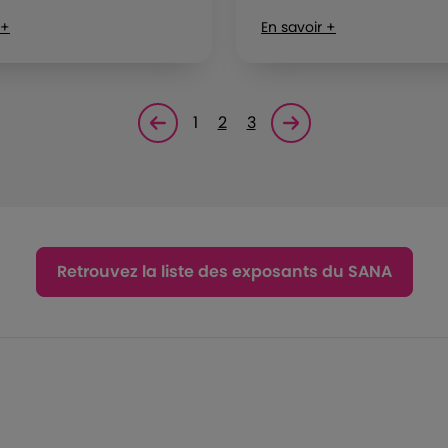
 +
En savoir +
1
2
3
Page précédente
Page suivante<
Retrouvez la liste des exposants du SANA