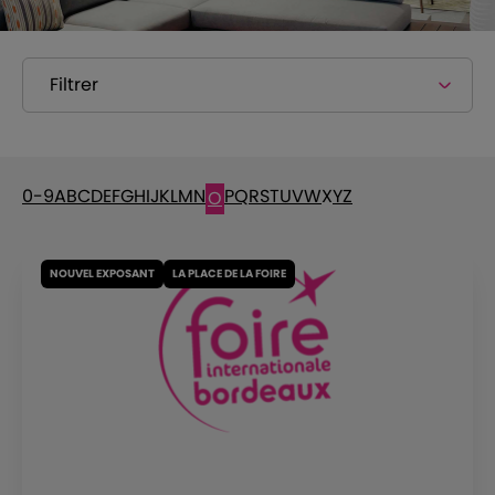
Filtrer
0-9
A
B
C
D
E
F
G
H
I
J
K
L
M
N
P
Q
R
S
T
U
V
W
X
Y
Z
O
NOUVEL EXPOSANT
LA PLACE DE LA FOIRE