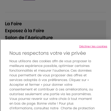
La Foire
Exposez à la Foire
Salon de l'Agriculture
Décliner les cookies
Suivez-nous
Nous respectons votre vie privée
Nous utilisons des cookies afin de vous proposer la
meilleure expérience possible, optimiser certaines
fonctionnalités et mesurer l’audience. Ces données
nous permettent de vous proposer des offres et
services adaptés à vos préférences. Cliquez sur «
Accepter et fermer » pour donner votre
© Bordeaux Events And More | Rue Jean Samazeuilh - CS
consentement et contribuer à ces améliorations, ou
autorisez seulement une partie via les paramètres.
20088 - 33070 Bordeaux cedex - France
Vous pourrez revenir sur votre choix à tout moment
Mentions légales
|
en bas de page. Bonne visite ! Pour plus
Règlement général des manifestations
|
d’informations, consultez notre
Charte de protection
Un événement organisé par Bordeaux Events And More
|