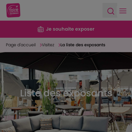
Ope
Open sea
Je souhaite exposer
Page d'accueil
Visitez
La liste des exposants
Liste des exposants