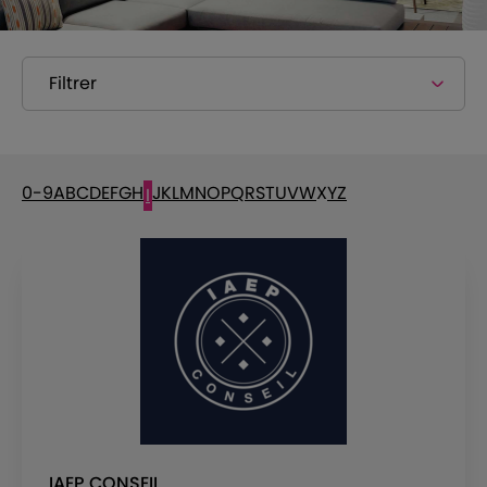
Filtrer
0-9
A
B
C
D
E
F
G
H
J
K
L
M
N
O
P
Q
R
S
T
U
V
W
X
Y
Z
I
IAEP CONSEIL