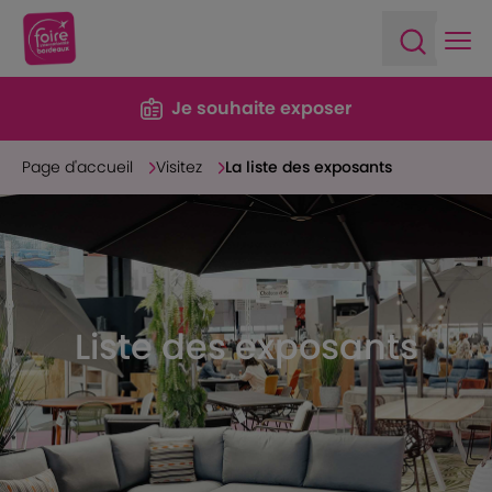
Ope
Open sea
Je souhaite exposer
Page d'accueil
Visitez
La liste des exposants
Liste des exposants