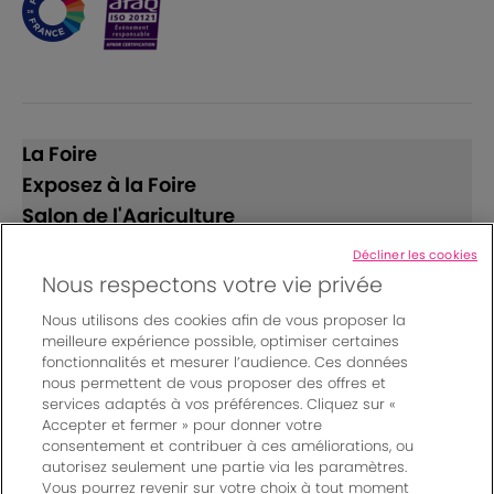
La Foire
Exposez à la Foire
Salon de l'Agriculture
Décliner les cookies
Suivez-nous
Nous respectons votre vie privée
Nous utilisons des cookies afin de vous proposer la
meilleure expérience possible, optimiser certaines
fonctionnalités et mesurer l’audience. Ces données
nous permettent de vous proposer des offres et
services adaptés à vos préférences. Cliquez sur «
Accepter et fermer » pour donner votre
© Bordeaux Events And More | Rue Jean Samazeuilh - CS
consentement et contribuer à ces améliorations, ou
autorisez seulement une partie via les paramètres.
20088 - 33070 Bordeaux cedex - France
Vous pourrez revenir sur votre choix à tout moment
Mentions légales
|