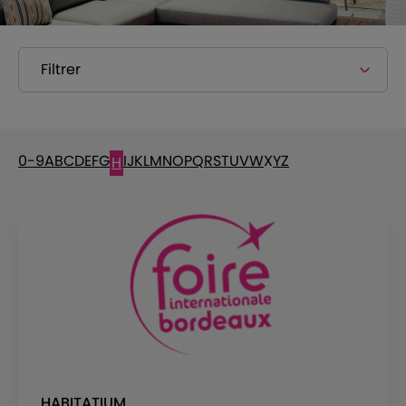
Filtrer
0-9
A
B
C
D
E
F
G
I
J
K
L
M
N
O
P
Q
R
S
T
U
V
W
X
Y
Z
H
HABITATIUM