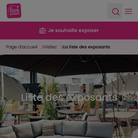
Ope
Open sea
Je souhaite exposer
Page d'accueil
Visitez
La liste des exposants
Liste des exposants