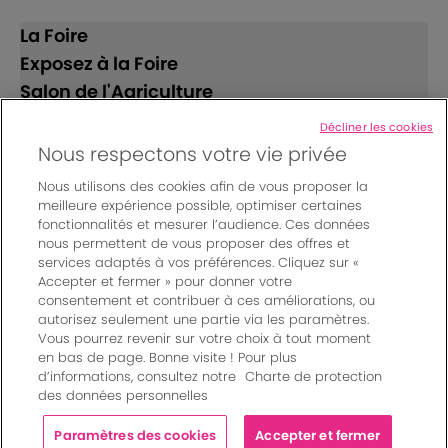
La Foire
Exposez à la Foire
Salon de l'Agriculture
Décliner les cookies
Suivez-nous
Nous respectons votre vie privée
Nous utilisons des cookies afin de vous proposer la
meilleure expérience possible, optimiser certaines
fonctionnalités et mesurer l’audience. Ces données
nous permettent de vous proposer des offres et
services adaptés à vos préférences. Cliquez sur «
Accepter et fermer » pour donner votre
© Bordeaux Events And More | Rue Jean Samazeuilh - CS
consentement et contribuer à ces améliorations, ou
autorisez seulement une partie via les paramètres.
20088 - 33070 Bordeaux cedex - France
Vous pourrez revenir sur votre choix à tout moment
Mentions légales
|
en bas de page. Bonne visite ! Pour plus
Règlement général des manifestations
|
d’informations, consultez notre
Charte de protection
Un événement organisé par Bordeaux Events And More
|
des données personnelles
Charte de protection des données personnelles
|
Paramètres des cookies
Paramètres des cookies
Accepter et fermer