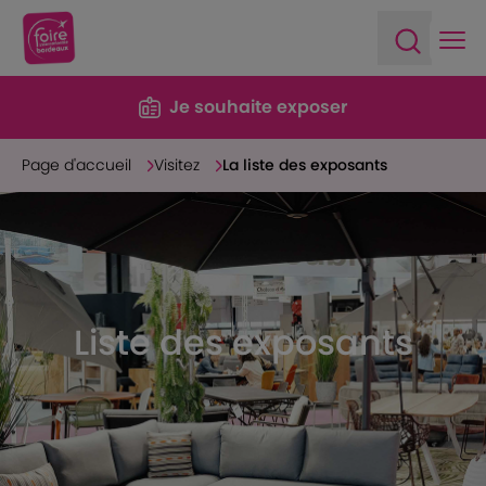
Ope
Open sea
Je souhaite exposer
Page d'accueil
Visitez
La liste des exposants
Liste des exposants