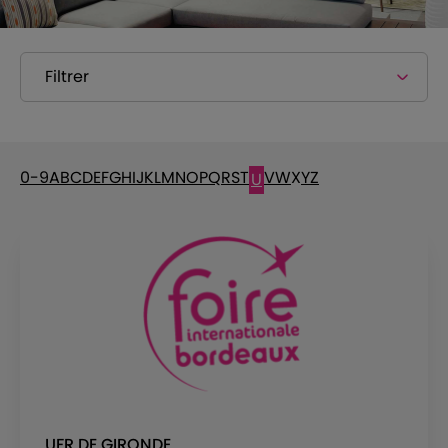
Filtrer
0-9
A
B
C
D
E
F
G
H
I
J
K
L
M
N
O
P
Q
R
S
T
V
W
X
Y
Z
U
UFR DE GIRONDE