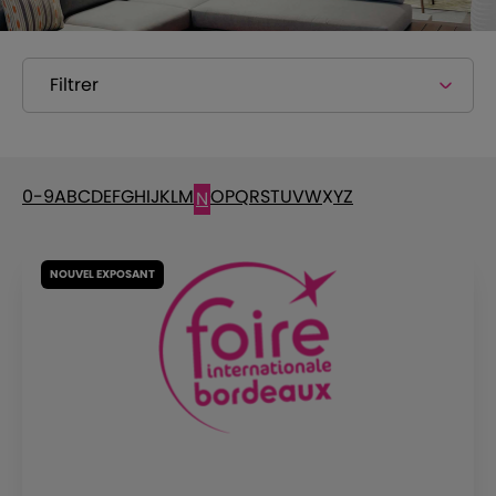
Filtrer
0-9
A
B
C
D
E
F
G
H
I
J
K
L
M
O
P
Q
R
S
T
U
V
W
X
Y
Z
N
NOUVEL EXPOSANT