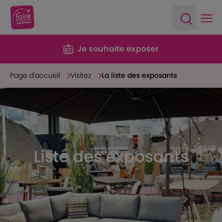
Ope
Open sea
Je souhaite exposer
Page d'accueil
Visitez
La liste des exposants
Liste des exposants