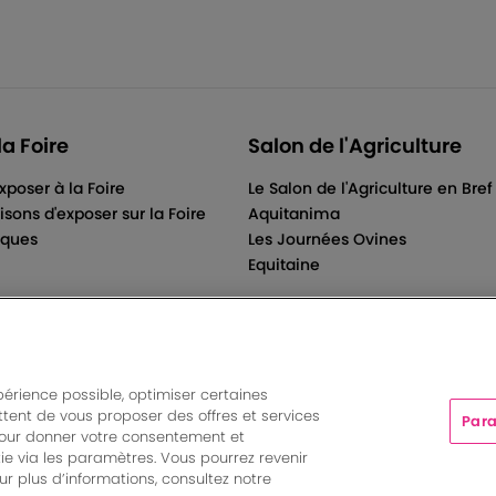
la Foire
Salon de l'Agriculture
xposer à la Foire
Le Salon de l'Agriculture en Bref
isons d'exposer sur la Foire
Aquitanima
iques
Les Journées Ovines
Equitaine
périence possible, optimiser certaines
tent de vous proposer des offres et services
Para
ts And More | Rue Jean Samazeuilh - CS 20088 - 33070 Bordeau
pour donner votre consentement et
tations
|
Un événement organisé par Bordeaux Events And More
ie via les paramètres. Vous pourrez revenir
Paramètres des cookies
r plus d’informations, consultez notre