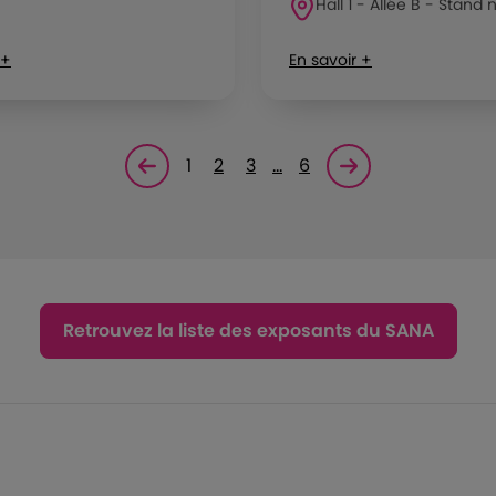
Hall 1 - Allée B - Stand n
 +
En savoir +
1
2
3
…
6
Page précédente
Page suivante<
Retrouvez la liste des exposants du SANA