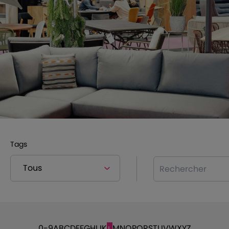
Tags
Rechercher
0-9
A
B
C
D
E
F
G
H
I
J
K
M
N
O
P
Q
R
S
T
U
V
W
X
Y
Z