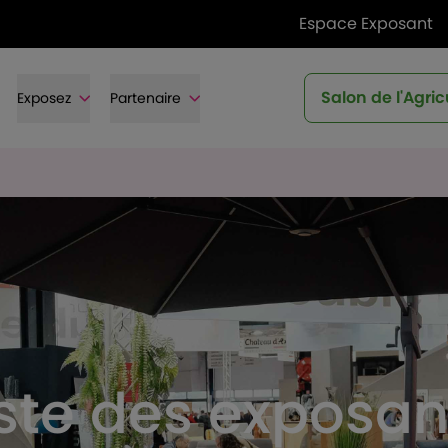
Espace Exposant
Salon de l'Agric
Exposez
Partenaire
iste des exposan