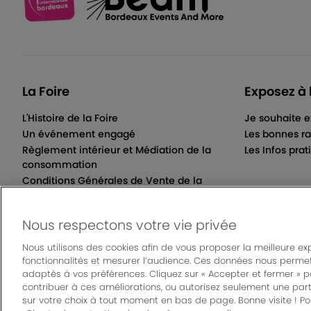
La Foire
Exposez à 
L'Histoire de la Foire
Je souhaite e
Un événement engagé
Les bonnes ra
Règlement intérieur et Médiation de la
Les Infos prat
consommation
Conditions Générales de Vente de la
Billetterie Électronique
Nous respectons votre vie privée
Nous utilisons des cookies afin de vous proposer la meilleure ex
fonctionnalités et mesurer l’audience. Ces données nous permet
© Bordeaux Even
adaptés à vos préférences. Cliquez sur « Accepter et fermer » 
Mentions légales
|
Règlement général des manifes
contribuer à ces améliorations, ou autorisez seulement une part
sur votre choix à tout moment en bas de page. Bonne visite ! Pou