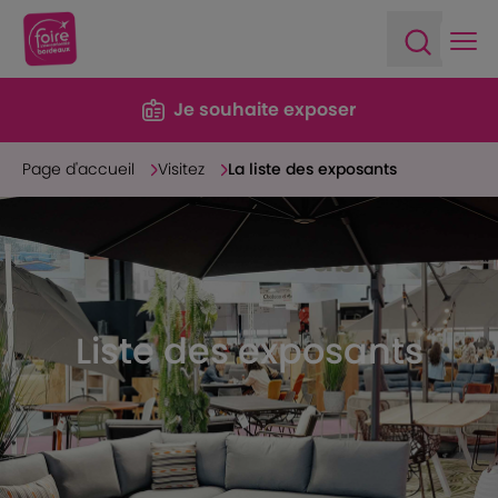
Ope
Open sea
Je souhaite exposer
Page d'accueil
Visitez
La liste des exposants
Liste des exposants