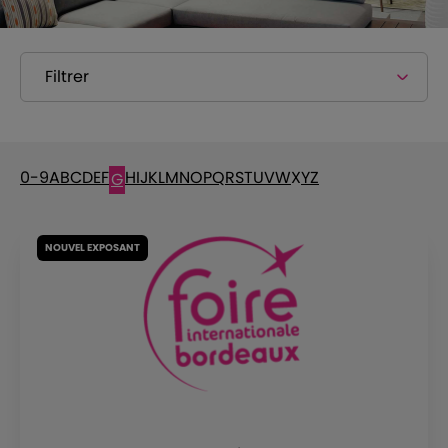
Filtrer
0-9
A
B
C
D
E
F
H
I
J
K
L
M
N
O
P
Q
R
S
T
U
V
W
X
Y
Z
G
NOUVEL EXPOSANT