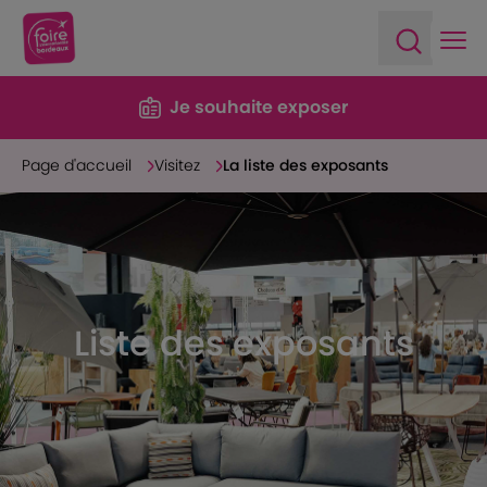
Ope
Open sea
Je souhaite exposer
Page d'accueil
Visitez
La liste des exposants
Liste des exposants