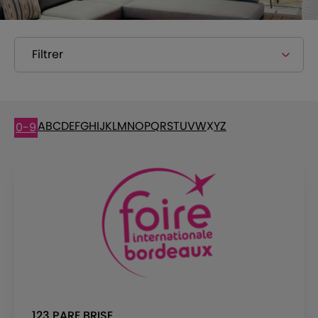
Filtrer
A
B
C
D
E
F
G
H
I
J
K
L
M
N
O
P
Q
R
S
T
U
V
W
X
Y
Z
0-9
123 PARE BRISE