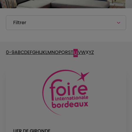
Filtrer
0-9
A
B
C
D
E
F
G
H
I
J
K
L
M
N
O
P
Q
R
S
T
V
W
X
Y
Z
U
UFR DE GIRONDE