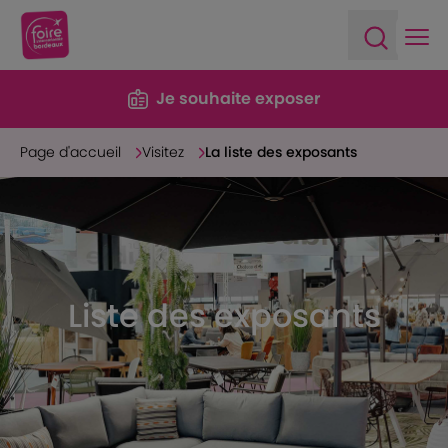
Ope
Open sea
Je souhaite exposer
Page d'accueil
Visitez
La liste des exposants
Liste des exposants