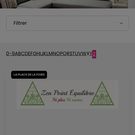
Filtrer
0-9
A
B
C
D
E
F
G
H
I
J
K
L
M
N
O
P
Q
R
S
T
U
V
W
X
Y
Z
LA PLACE DE LA FOIRE