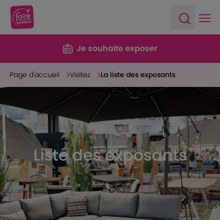
Ope
Open sea
Je souhaite exposer
Page d'accueil
Visitez
La liste des exposants
Liste des exposants