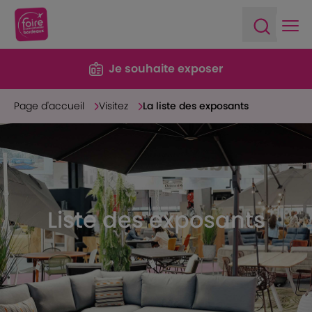
Ope
Open sea
Je souhaite exposer
Page d'accueil
Visitez
La liste des exposants
Liste des exposants