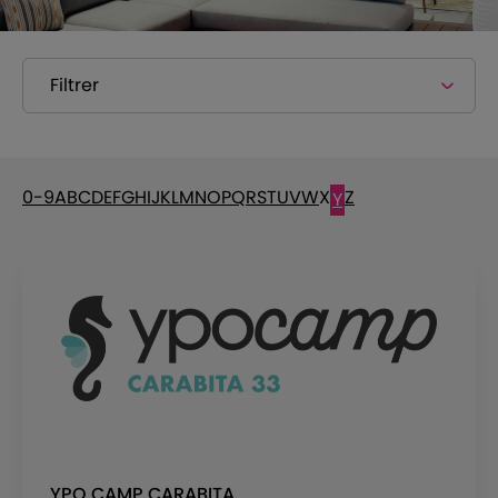
Filtrer
0-9
A
B
C
D
E
F
G
H
I
J
K
L
M
N
O
P
Q
R
S
T
U
V
W
X
Z
Y
YPO CAMP CARABITA