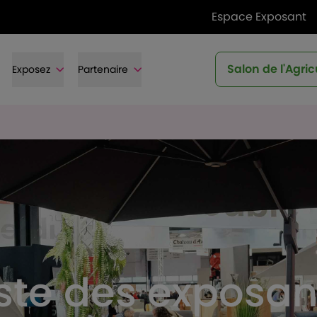
Espace Exposant
Salon de l'Agric
Exposez
Partenaire
iste des exposan