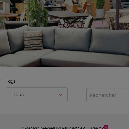
Tags
Rechercher
0-9
A
B
C
D
E
F
G
H
I
J
K
L
M
N
O
P
Q
R
S
T
U
V
W
X
Y