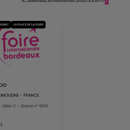
Z
OSANT
LA PLACE DE LA FOIRE
TOO
 LIMOUZINE - FRANCE
 - Allée C - Stand n° 1805
 +