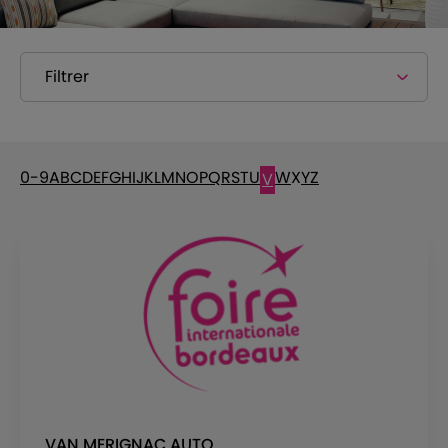
Filtrer
0-9
A
B
C
D
E
F
G
H
I
J
K
L
M
N
O
P
Q
R
S
T
U
W
X
Y
Z
V
VAN MERIGNAC AUTO