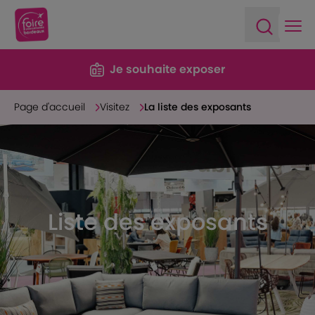
Ope
Open sea
Je souhaite exposer
Page d'accueil
Visitez
La liste des exposants
Liste des exposants