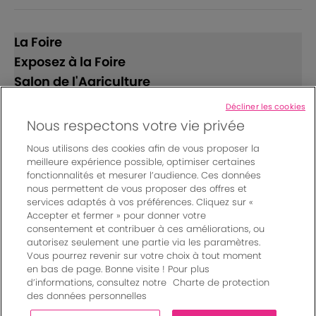
La Foire
Exposez à la Foire
Salon de l'Agriculture
Décliner les cookies
Suivez-nous
Nous respectons votre vie privée
Nous utilisons des cookies afin de vous proposer la
meilleure expérience possible, optimiser certaines
fonctionnalités et mesurer l’audience. Ces données
nous permettent de vous proposer des offres et
services adaptés à vos préférences. Cliquez sur «
Accepter et fermer » pour donner votre
© Bordeaux Events And More | Rue Jean Samazeuilh - CS
consentement et contribuer à ces améliorations, ou
autorisez seulement une partie via les paramètres.
20088 - 33070 Bordeaux cedex - France
Vous pourrez revenir sur votre choix à tout moment
Mentions légales
|
en bas de page. Bonne visite ! Pour plus
Règlement général des manifestations
|
d’informations, consultez notre
Charte de protection
Un événement organisé par Bordeaux Events And More
|
des données personnelles
Charte de protection des données personnelles
|
Paramètres des cookies