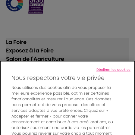
La Foire
Exposez à la Foire
Salon de l'Agriculture
Décliner les cookies
Suivez-nous
Nous respectons votre vie privée
Nous utilisons des cookies afin de vous proposer la
meilleure expérience possible, optimiser certaines
fonctionnalités et mesurer l’audience. Ces données
nous permettent de vous proposer des offres et
services adaptés à vos préférences. Cliquez sur «
Accepter et fermer » pour donner votre
© Bordeaux Events And More | Rue Jean Samazeuilh - CS
consentement et contribuer à ces améliorations, ou
autorisez seulement une partie via les paramètres.
20088 - 33070 Bordeaux cedex - France
Vous pourrez revenir sur votre choix à tout moment
Mentions légales
|