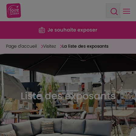
Ope
Open sea
Je souhaite exposer
Page d'accueil
Visitez
La liste des exposants
Liste des exposants