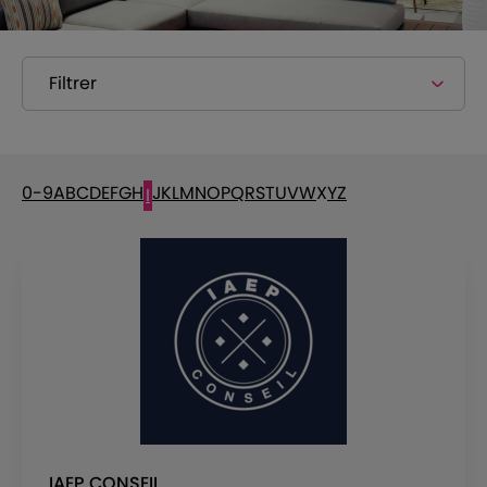
Filtrer
0-9
A
B
C
D
E
F
G
H
J
K
L
M
N
O
P
Q
R
S
T
U
V
W
X
Y
Z
I
IAEP CONSEIL