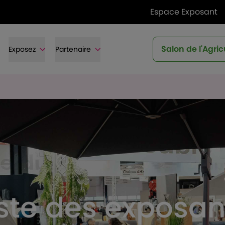
Espace Exposant
Salon de l'Agric
Exposez
Partenaire
iste des exposan