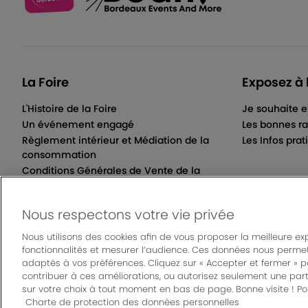
La Foire
Exposez à 
L'Histoire de la Foire
Je souhaite e
Un événement engagé
Les bonnes ra
Règlement intérieur et Médiation de la
Les Infos prat
consommation
Conditions Générales de Vente de la
Billetterie Électronique
Nous respectons votre vie privée
Nous utilisons des cookies afin de vous proposer la meilleure ex
fonctionnalités et mesurer l’audience. Ces données nous permet
© Bordeaux Even
adaptés à vos préférences. Cliquez sur « Accepter et fermer » 
Mentions légales
|
Règlement général des manifes
contribuer à ces améliorations, ou autorisez seulement une part
sur votre choix à tout moment en bas de page. Bonne visite ! Pou
Charte de protection des données personnelles