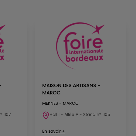
-
MAISON DES ARTISANS -
MAROC
MEKNES - MAROC
° 1107
Hall 1 - Allée A - Stand n° 1105
En savoir +