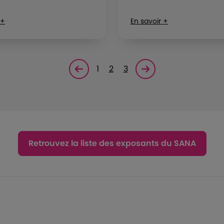
 +
En savoir +
1
2
3
Page précédente
Page suivante<
Retrouvez la liste des exposants du SANA