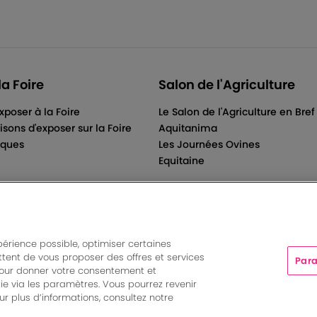
la Foire
Salon de l'Agriculture
xposer à la Foire
Le Salon de l'Agriculture en Bref
isons d'exposer sur la Foire
Aquitanima
iques
Les Journées Ovines
Equitaine
périence possible, optimiser certaines
tent de vous proposer des offres et services
Para
ts And More | Rue Jean Samazeuilh - CS 20088 - 33070 Bordeau
pour donner votre consentement et
tations
|
Un événement organisé par Bordeaux Events And More
ie via les paramètres. Vous pourrez revenir
Paramètres des cookies
r plus d’informations, consultez notre