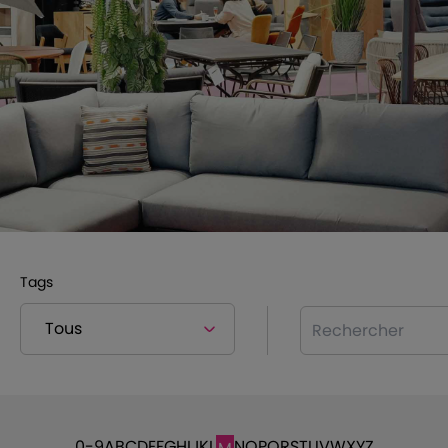
Tags
Rechercher
0-9
A
B
C
D
E
F
G
H
I
J
K
L
N
O
P
Q
R
S
T
U
V
W
X
Y
Z