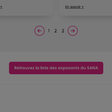
 +
En savoir +
1
2
3
Page précédente
Page suivante<
Retrouvez la liste des exposants du SANA