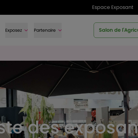
Espace Exposant
Salon de l'Agric
Exposez
Partenaire
iste des exposan