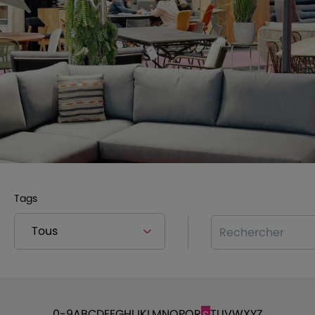
Tags
Rechercher
0-9
A
B
C
D
E
F
G
H
I
J
K
L
M
N
O
P
Q
R
T
U
V
W
X
Y
Z