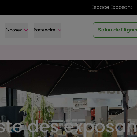
Espace Exposant
Salon de l'Agric
Exposez
Partenaire
iste des exposan