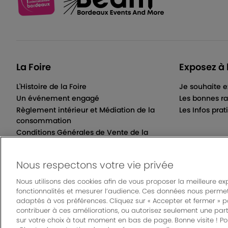
La Foire
Exposez à 
L'Histoire de la Foire
Je souhaite e
Un événement engagé
Les bonnes ra
Règlement intérieur et Médiation de la
Les Infos prat
consommation
Conditions Générales de Vente de la
Billetterie Électronique
Nous respectons votre vie privée
Nous utilisons des cookies afin de vous proposer la meilleure ex
fonctionnalités et mesurer l’audience. Ces données nous permet
© Bordeaux Even
adaptés à vos préférences. Cliquez sur « Accepter et fermer » 
Mentions légales
|
Règlement général des manifes
contribuer à ces améliorations, ou autorisez seulement une part
sur votre choix à tout moment en bas de page. Bonne visite ! Pou