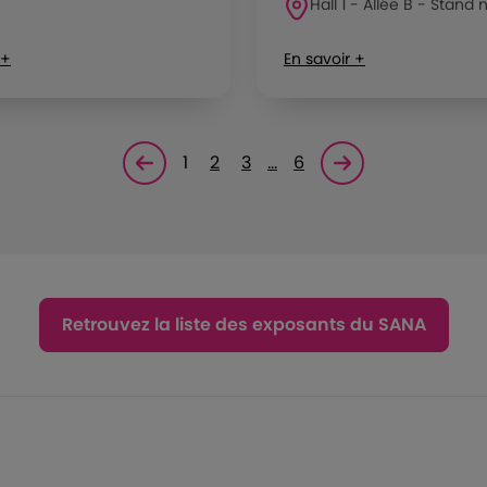
Hall 1 - Allée B - Stand n
 +
En savoir +
1
2
3
…
6
Page précédente
Page suivante<
Retrouvez la liste des exposants du SANA