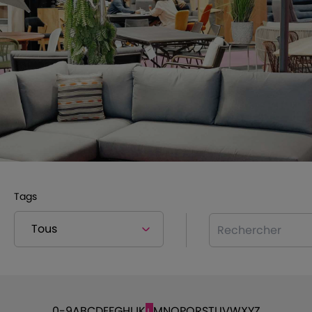
Tags
Rechercher
0-9
A
B
C
D
E
F
G
H
I
J
K
M
N
O
P
Q
R
S
T
U
V
W
X
Y
Z