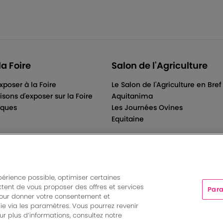
la Foire
Salon de l'Agriculture
xposer à la Foire
Le Salon de l'Agriculture en Bref
isons d'exposer sur la Foire
Aquitanima
iques
Les Journées Ovines
Equitaine
périence possible, optimiser certaines
tent de vous proposer des offres et services
Para
ts And More | Rue Jean Samazeuilh - CS 20088 - 33070 Bordeau
pour donner votre consentement et
tations
|
Un événement organisé par Bordeaux Events And More
ie via les paramètres. Vous pourrez revenir
Paramètres des cookies
r plus d’informations, consultez notre