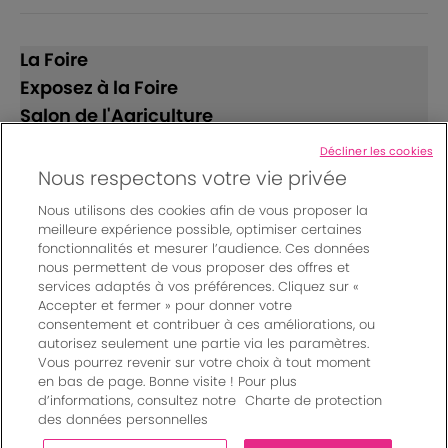
La Foire
Exposez à la Foire
Salon de l'Agriculture
Décliner les cookies
Suivez-nous
Nous respectons votre vie privée
Nous utilisons des cookies afin de vous proposer la
meilleure expérience possible, optimiser certaines
fonctionnalités et mesurer l’audience. Ces données
nous permettent de vous proposer des offres et
services adaptés à vos préférences. Cliquez sur «
Accepter et fermer » pour donner votre
© Bordeaux Events And More | Rue Jean Samazeuilh - CS
consentement et contribuer à ces améliorations, ou
autorisez seulement une partie via les paramètres.
20088 - 33070 Bordeaux cedex - France
Vous pourrez revenir sur votre choix à tout moment
Mentions légales
|
en bas de page. Bonne visite ! Pour plus
Règlement général des manifestations
|
d’informations, consultez notre
Charte de protection
Un événement organisé par Bordeaux Events And More
|
des données personnelles
Charte de protection des données personnelles
|
Paramètres des cookies