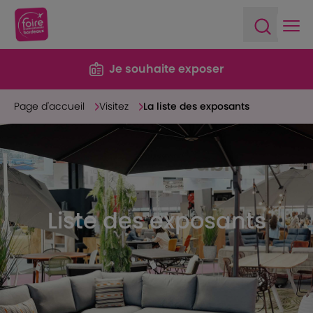
Ope
Open sea
Je souhaite exposer
Page d'accueil
Visitez
La liste des exposants
Liste des exposants