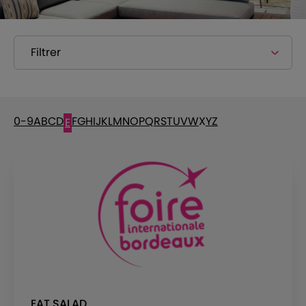
Filtrer
0-9
A
B
C
D
F
G
H
I
J
K
L
M
N
O
P
Q
R
S
T
U
V
W
X
Y
Z
E
EAT SALAD