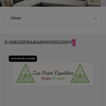
Filtrer
0-9
A
B
C
D
E
F
G
H
I
J
K
L
M
N
O
P
Q
R
S
T
U
V
W
X
Y
Z
LA PLACE DE LA FOIRE