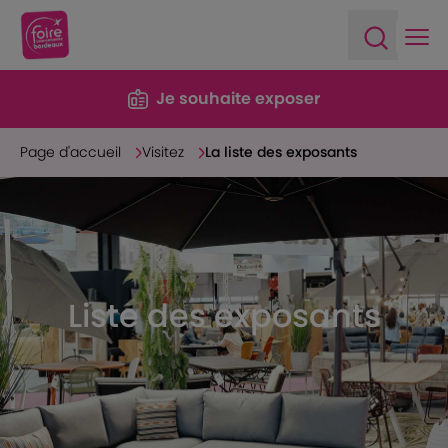
Ope
Open sea
Je souhaite exposer
Page d'accueil
Visitez
La liste des exposants
Liste des exposants