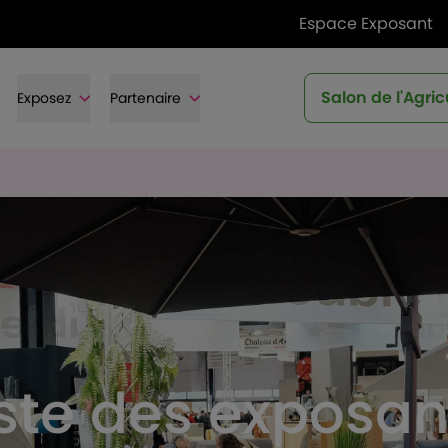
Espace Exposant
Salon de l'Agric
Exposez
Partenaire
iste des exposan