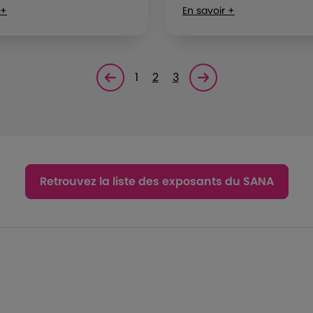
 +
En savoir +
1
2
3
Page précédente
Page suivante<
Retrouvez la liste des exposants du SANA