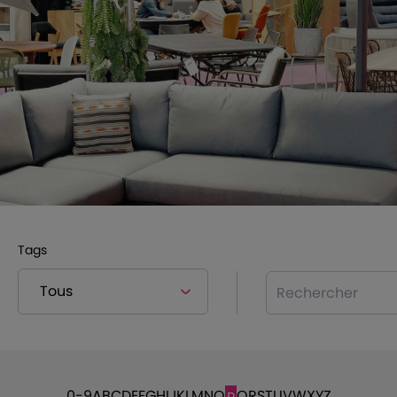
Tags
Rechercher
0-9
A
B
C
D
E
F
G
H
I
J
K
L
M
N
O
Q
R
S
T
U
V
W
X
Y
Z