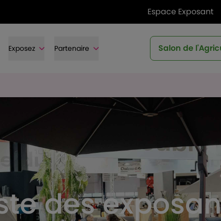
Espace Exposant
Salon de l'Agric
Exposez
Partenaire
iste des exposan