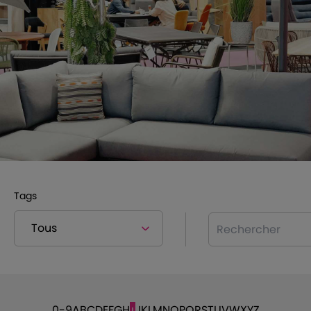
Tags
Rechercher
0-9
A
B
C
D
E
F
G
H
J
K
L
M
N
O
P
Q
R
S
T
U
V
W
X
Y
Z